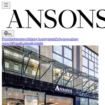
PL
Przedsiębiorstwo
Sklepy
Asortyment
Zrównoważony
rozwój
Prasa
Kariera
Kontakt