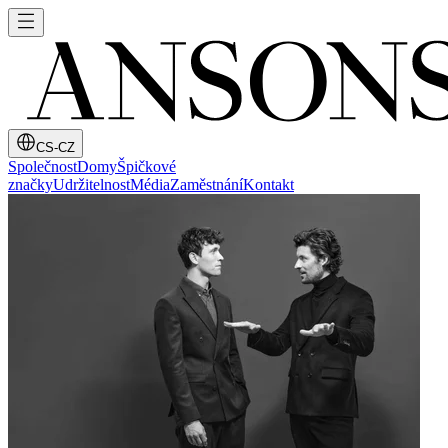
CS-CZ
Společnost
Domy
Špičkové
značky
Udržitelnost
Média
Zaměstnání
Kontakt